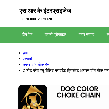
एस आर के इंटरप्राइजेज
GST : 09BHHPR1375L1ZR
होम पेज
कंपनी प्रोफाइल
हमारे उत्पाद
सं
होम
उत्पादों
कलर डॉग चोक चेन
2 फीट ब्लैक ब्लू पोलिश ग्राइंडेड ट्विस्टेड आयरन डॉग चोक चेन